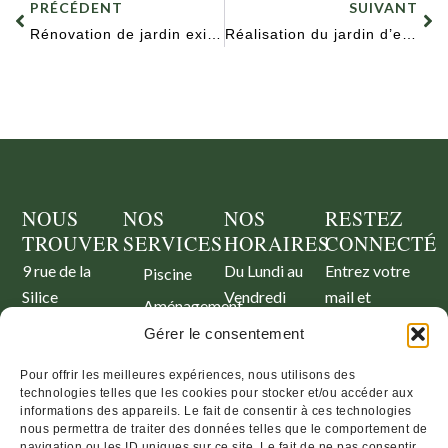
PRÉCÉDENT
SUIVANT
Rénovation de jardin existant – Gujan-Mestras
Réalisation du jardin d’entrée d’une maison – Cenon
NOUS
NOS
NOS
RESTEZ
TROUVER
SERVICES
HORAIRES
CONNECTÉ
9 rue de la
Du Lundi au
Entrez votre
Piscine
Silice
Vendredi
mail et
Aménagement
33 380
09h00 –
recevez nos
paysager
Gérer le consentement
Marcheprime
17h00
dernières
Aires de
contact@symbiose-
news
Pour offrir les meilleures expériences, nous utilisons des
jeux
technologies telles que les cookies pour stocker et/ou accéder aux
paysage.fr
informations des appareils. Le fait de consentir à ces technologies
Entretien
+ 33 (0)6 73
nous permettra de traiter des données telles que le comportement de
de jardin
navigation ou les ID uniques sur ce site. Le fait de ne pas consentir