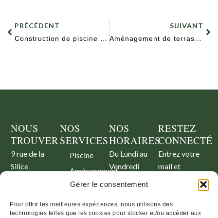
PRÉCÉDENT
SUIVANT
Construction de piscine – Biganos
Aménagement de terrasse extérieure – Gujan-Mestras
NOUS
NOS
NOS
RESTEZ
TROUVER
SERVICES
HORAIRES
CONNECTÉ
9 rue de la
Du Lundi au
Entrez votre
Piscine
Silice
Vendredi
mail et
Aménagement
33 380
09h00 –
recevez nos
paysager
Gérer le consentement
Marcheprime
17h00
dernières
Aires de
contact@symbiose-
news
Pour offrir les meilleures expériences, nous utilisons des
jeux
technologies telles que les cookies pour stocker et/ou accéder aux
paysage.fr